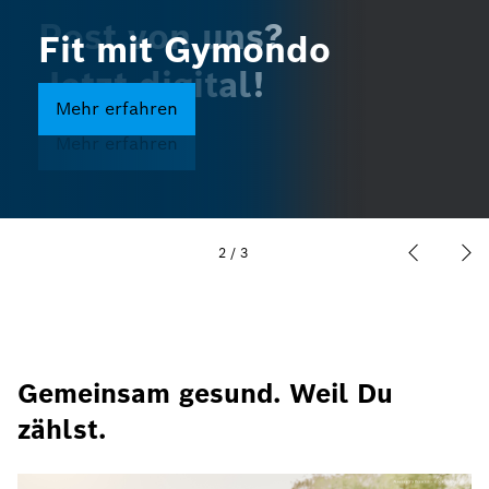
Post von uns?
Sorglos die Welt
Fit mit Gymondo
Jetzt digital!
entdecken
Mehr erfahren
Mehr erfahren
Mehr erfahren
2
/
3
Gemeinsam gesund. Weil Du
zählst.