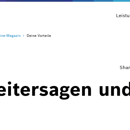
Leist
ine-Magazin
Deine Vorteile
Shar
eitersagen und