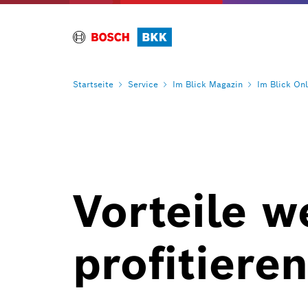
Startseite
Service
Im Blick
Magazin
Im Blick
Onl
Vorteile w
profitieren