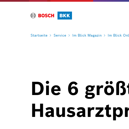
Startseite
Service
Im Blick
Magazin
Im Blick
Onl
Die 6 größ
Hausarztp