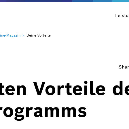
Leist
ine-Magazin
Deine Vorteile
Shar
ten Vorteile d
rogramms