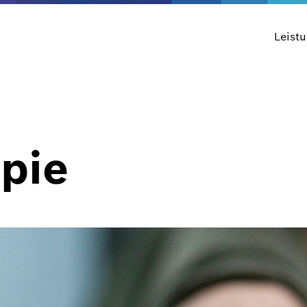
Leist
pie