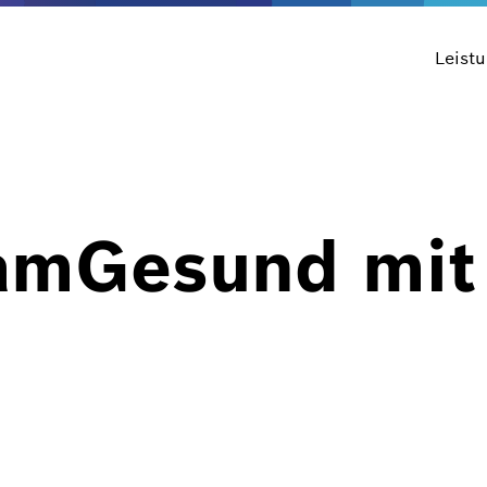
Leist
mGesund mit 